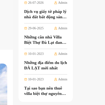
26-07-2026
Admin
Dịch vụ giấy tờ pháp lý
nhà đất bất động sản
Đà Lạt Lâm Đồng uy
tín và nhanh chóng
29-06-2025
Admin
Những căn nhà Villa
Biệt Thự Đà Lạt đang
cần mua bán với giá tốt
10-01-2023
Admin
Những địa điểm du lịch
ĐÀ LẠT mới nhất
10-01-2023
Admin
Tại sao bạn nên thuê
villa biệt thự nguyên
căn khi đi du lịch?