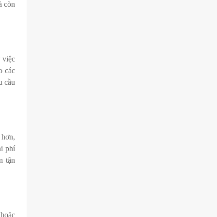
à còn
 việc
o các
u cầu
 hơn,
i phí
n tận
n hoặc