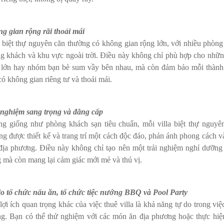
g gian rộng rãi thoải mái
a biệt thự nguyên căn thường có không gian rộng lớn, với nhiều phòng
g khách và khu vực ngoài trời. Điều này không chỉ phù hợp cho nhữn
 lớn hay nhóm bạn bè sum vầy bên nhau, mà còn đảm bảo mỗi thành
có không gian riêng tư và thoải mái.
 nghiệm sang trọng và đẳng cấp
g giống như phòng khách sạn tiêu chuẩn, mỗi villa biệt thự nguyê
ng được thiết kế và trang trí một cách độc đáo, phản ánh phong cách v
địa phương. Điều này không chỉ tạo nên một trải nghiệm nghỉ dưỡng
g mà còn mang lại cảm giác mới mẻ và thú vị.
o tổ chức nấu ăn, tổ chức tiệc nướng BBQ và Pool Party
lợi ích quan trọng khác của việc thuê villa là khả năng tự do trong việ
g. Bạn có thể thử nghiệm với các món ăn địa phương hoặc thực hiệ