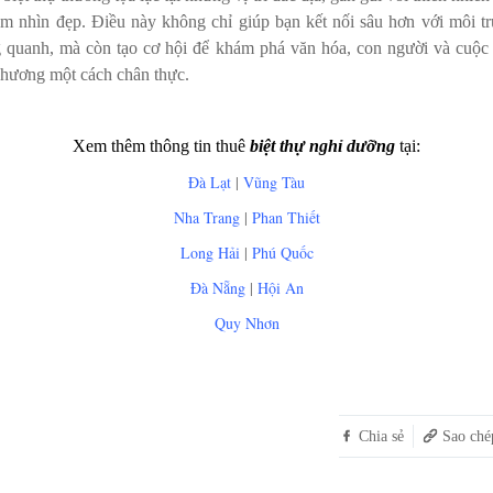
ầm nhìn đẹp. Điều này không chỉ giúp bạn kết nối sâu hơn với môi t
 quanh, mà còn tạo cơ hội để khám phá văn hóa, con người và cuộc
phương một cách chân thực.
Xem thêm thông tin t
huê
biệt thự nghỉ dưỡng
tại:
Đà Lạt
|
Vũng Tàu
Nha Trang
|
Phan Thiết
Long Hải
|
Phú Quốc
Đà Nẵng
|
Hội An
Quy Nhơn
Chia sẻ
Sao ché