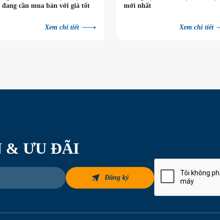
 đang cần mua bán với giá tốt
mới nhất
Xem chi tiết
Xem chi tiết
 & ƯU ĐÃI
Đăng ký