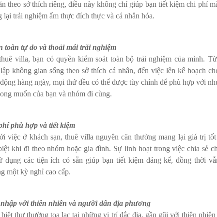
ăn theo sở thích riêng, điều này không chỉ giúp bạn tiết kiệm chi phí m
 lại trải nghiệm ẩm thực đích thực và cá nhân hóa.
 toàn tự do và thoải mái trãi nghiệm
thuê villa, bạn có quyền kiểm soát toàn bộ trải nghiệm của mình. Từ
t lập không gian sống theo sở thích cá nhân, đến việc lên kế hoạch ch
 động hàng ngày, mọi thứ đều có thể được tùy chỉnh để phù hợp với nh
ong muốn của bạn và nhóm đi cùng.
phí phù hợp và tiết kiệm
ới việc ở khách sạn, thuê villa nguyên căn thường mang lại giá trị tốt
biệt khi đi theo nhóm hoặc gia đình. Sự linh hoạt trong việc chia sẻ ch
ử dụng các tiện ích có sẵn giúp bạn tiết kiệm đáng kể, đồng thời vẫ
g một kỳ nghỉ cao cấp.
nhập với thiên nhiên và người dân địa phương
 biệt thự thường tọa lạc tại những vị trí đắc địa, gần gũi với thiên nhiê