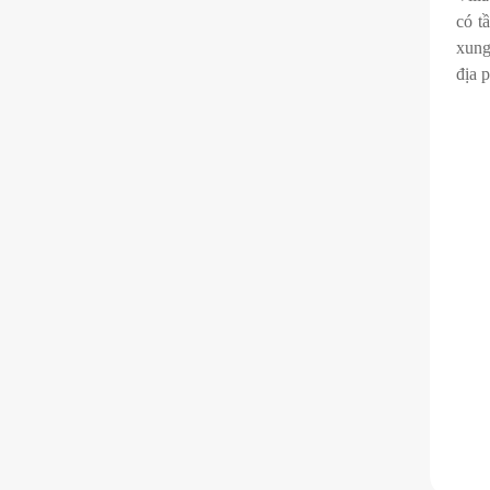
có t
xung
địa 