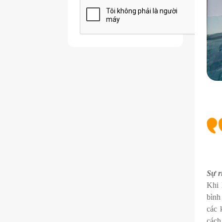
Sự r
Khi 
bình
các 
cách