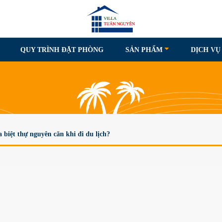
QUY TRÌNH ĐẶT PHÒNG
SẢN PHẨM
DỊCH VỤ
a biệt thự nguyên căn khi đi du lịch?