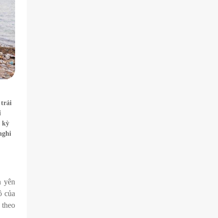
trải
ỉ
 kỳ
nghi
n yên
ồ của
 theo