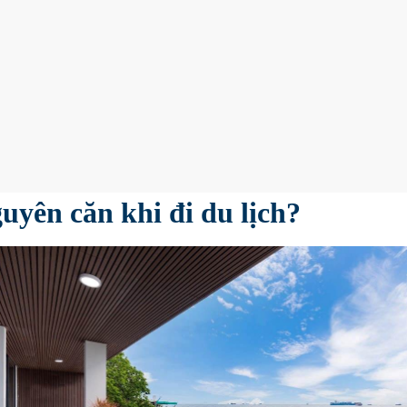
-01-2023
Admin
i sao bạn nên thuê villa biệt thự
uyên căn khi đi du lịch?