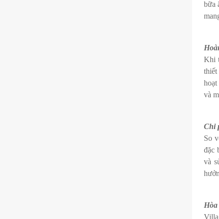
bữa 
mang
Hoàn
Khi 
thiế
hoạt
và m
Chi 
So v
đặc 
và s
hưởn
Hòa 
Villa