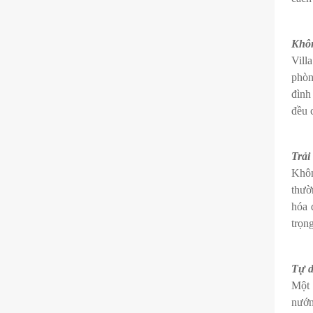
Khôn
Vill
phòn
đình
đều 
Trải
Khôn
thườ
hóa 
trọn
Tự d
Một 
nướn