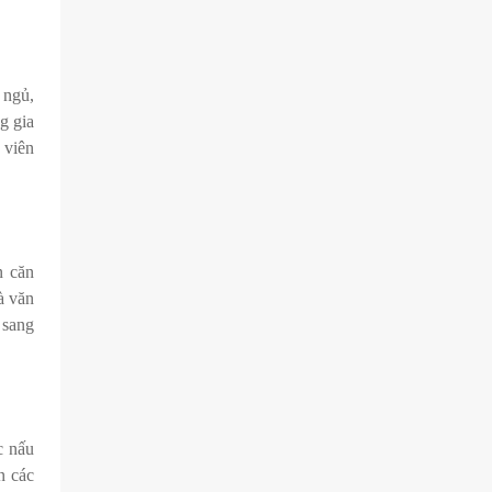
 ngủ,
g gia
 viên
n căn
à văn
 sang
c nấu
n các