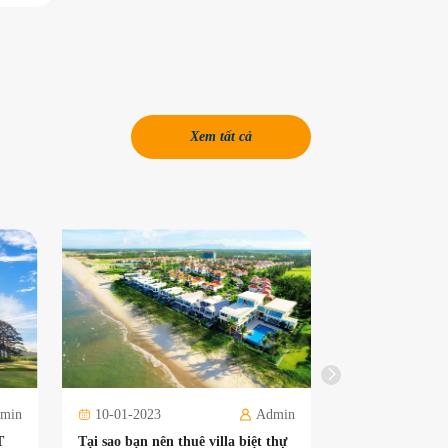
Xem tất cả
min
10-01-2023
Admin
T
Tại sao bạn nên thuê villa biệt thự