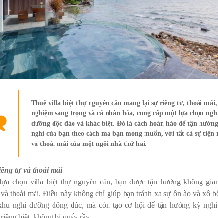
Thuê villa biệt thự nguyên căn mang lại sự riêng tư, thoải mái, 
nghiệm sang trọng và cá nhân hóa, cung cấp một lựa chọn ngh
dưỡng độc đáo và khác biệt. Đó là cách hoàn hảo để tận hưởng
nghỉ của bạn theo cách mà bạn mong muốn, với tất cả sự tiện 
và thoải mái của một ngôi nhà thứ hai.
iêng tự và thoải mái
lựa chọn villa biệt thự nguyên căn, bạn được tận hưởng không gia
 và thoải mái. Điều này không chỉ giúp bạn tránh xa sự ồn ào và xô b
khu nghỉ dưỡng đông đúc, mà còn tạo cơ hội để tận hưởng kỳ nghỉ
 riêng biệt, không bị quấy rầy.