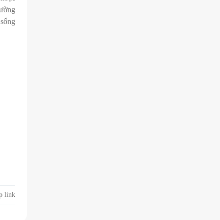
rường
 sống
p link