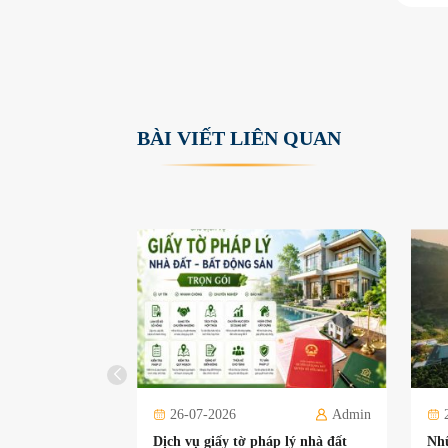
B
À
I
V
I
Ế
T
L
I
Ê
N
Q
U
A
N
26-07-2026
Admin
Dịch vụ giấy tờ pháp lý nhà đất
Nhữ