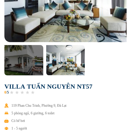
V
I
L
L
A
T
U
Ấ
N
N
G
U
Y
Ê
N
N
T
5
7
0
/
5
119 Phan Chu Trinh, Phường 9, Đà Lạt
5 phòng ngủ, 6 giường, 6 toilet
Có bể bơi
1 - 5 người