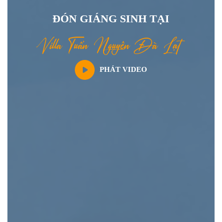
Đ
Ó
N
G
I
Á
N
G
S
I
N
H
T
Ạ
I
V
i
l
l
a
T
u
ấ
n
N
g
u
y
ê
n
Đ
à
L
ạ
t
PHÁT VIDEO