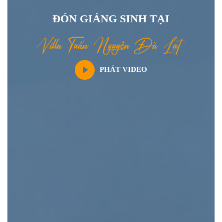
Đ
Ó
N
G
I
Á
N
G
S
I
N
H
T
Ạ
I
V
i
l
l
a
T
u
ấ
n
N
g
u
y
ê
n
Đ
à
L
ạ
t
PHÁT VIDEO