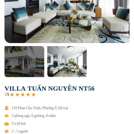
V
I
L
L
A
T
U
Ấ
N
N
G
U
Y
Ê
N
N
T
5
6
5
/
5
119 Phan Chu Trinh, Phường 9, Đà Lạt
5 phòng ngủ, 6 giường, 6 toilet
Có bể bơi
1 - 5 người