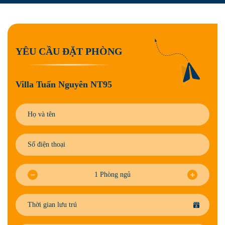
Y
Ê
U
C
Ầ
U
Đ
Ặ
T
P
H
Ò
N
G
Villa Tuấn Nguyên NT95
1
Phòng ngủ
Thời gian lưu trú