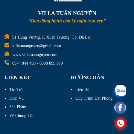
VILLA TUẤN NGUYÊN
“Bạn đồng hành cho kỳ nghỉ trọn vẹn”
91 Hùng Vương, P. Xuân Trường, Tp. Đà Lạt
villatuannguyen@gmail.com
www.villatuannguyen.com
0974 844 499
-
0898 899 979
LIÊN KẾT
HƯỚNG DẪN
Tin Tức
Liên Hệ
Dịch Vụ
Quy Trình Đặt Phòng
Sản Phẩm
Về Chúng Tôi