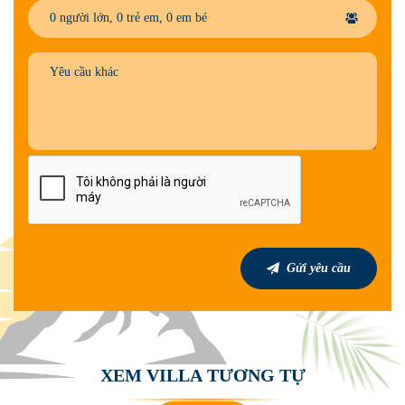
0
người lớn,
0
trẻ em,
0
em bé
Gửi yêu cầu
X
E
M
V
I
L
L
A
T
Ư
Ơ
N
G
T
Ự