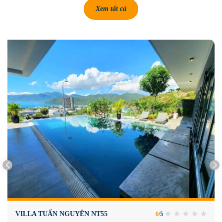
Xem tất cả
VILLA TUẤN NGUYÊN NT55
0
/
5