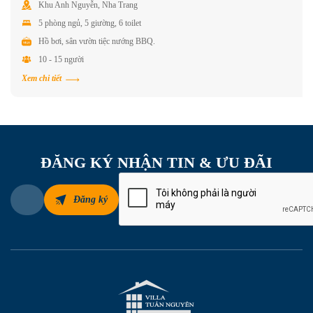
Khu Anh Nguyễn, Nha Trang
5 phòng ngủ, 5 giường, 6 toilet
Hồ bơi, sân vườn tiệc nướng BBQ.
10 - 15 người
Xem chi tiết
ĐĂNG KÝ NHẬN TIN & ƯU ĐÃI
Đăng ký