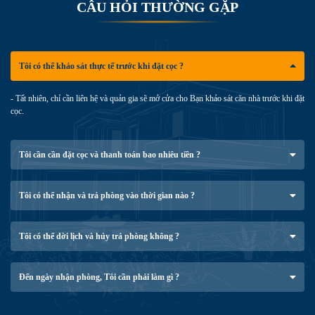
C
Â
U
H
Ỏ
I
T
H
Ư
Ờ
N
G
G
Ặ
P
Tôi có thể khảo sát thực tế trước khi đặt cọc ?
- Tất nhiên, chỉ cần liên hệ và quản gia sẽ mở cửa cho Bạn khảo sát căn nhà trước khi đặt
cọc.
Tôi cần cần đặt cọc và thanh toán bao nhiêu tiền ?
Tôi có thể nhận và trả phòng vào thời gian nào ?
Tôi có thể dời lịch và hủy trả phòng không ?
Đến ngày nhận phòng, Tôi cần phải làm gì ?