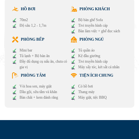
HỒ BƠI
PHÒNG KHÁCH
70m2
Bộ bàn ghế Sofa
Độ sâu 1,2 - 1,7m
Tivi truyền hình cáp
Bàn làm việc + ghế đọc sách
PHÒNG BẾP
PHÒNG NGỦ
Mini bar
Tủ quần áo
Tủ lạnh + Bộ bàn ăn
Kệ đầu giường
Đầy đủ dụng cụ nấu ăn, chưa có
Tivi truyền hình cáp
gia vị
Máy sấy tóc, két sắt cá nhân
PHÒNG TẮM
TIỆN ÍCH CHUNG
Vòi hoa sen, máy giặt
Có hồ bơi
Dầu gội, sữa tắm và khăn
Thang máy
Bàn chãi + kem đánh răng
Máy giặt, tiệc BBQ