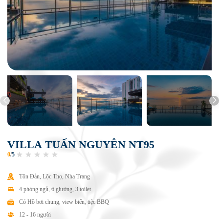
V
I
L
L
A
T
U
Ấ
N
N
G
U
Y
Ê
N
N
T
9
5
0
/
5
Tôn Đản, Lộc Thọ, Nha Trang
4 phòng ngủ, 6 giường, 3 toilet
Có Hồ bơi chung, view biển, tiệc BBQ
12 - 16 người