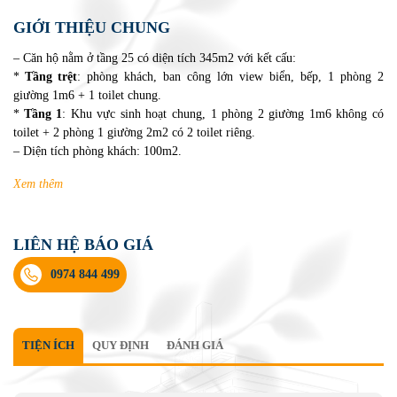
GIỚI THIỆU CHUNG
– Căn hộ nằm ở tầng 25 có diện tích 345m2 với kết cấu:
*
Tầng trệt
: phòng khách, ban công lớn view biển, bếp, 1 phòng 2
giường 1m6 + 1 toilet chung.
*
Tầng 1
: Khu vực sinh hoạt chung, 1 phòng 2 giường 1m6 không có
toilet + 2 phòng 1 giường 2m2 có 2 toilet riêng.
– Diện tích phòng khách: 100m2.
– Số phòng có toilet riêng: 2 phòng.
Xem thêm
– Hồ bơi chung: 70m2, độ sâu 1,2 – 1,7m.
– Chỗ đậu xe:
Bạn sẽ gửi ở bãi đỗ xe có tính phí
.
– Sức chứa cơ bản: 12 người > 12 tuổi + 4 trẻ < 6 tuổi.
LIÊN HỆ BÁO GIÁ
– Sức chứa tối đa: 14 người > 12 tuổi + 4 trẻ < 6 tuổi.
– Vị trí: nằm ngay trung tâm thành phố Nha Trang và cách bãi biển
0974 844 499
khoảng 300m.
TIỆN ÍCH
QUY ĐỊNH
ĐÁNH GIÁ