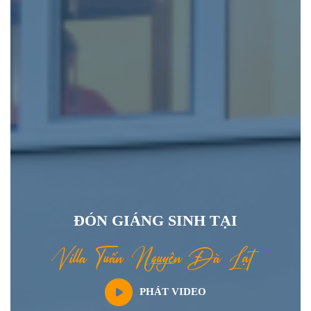
Đ
Ó
N
G
I
Á
N
G
S
I
N
H
T
Ạ
I
V
i
l
l
a
T
u
ấ
n
N
g
u
y
ê
n
Đ
à
L
ạ
t
PHÁT VIDEO