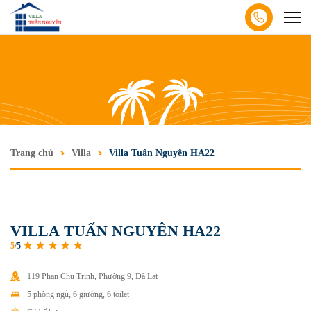
Trang chủ
Villa
Villa Tuấn Nguyên HA22
V
I
L
L
A
T
U
Ấ
N
N
G
U
Y
Ê
N
H
A
2
2
5
/
5
119 Phan Chu Trinh, Phường 9, Đà Lạt
5 phòng ngủ, 6 giường, 6 toilet