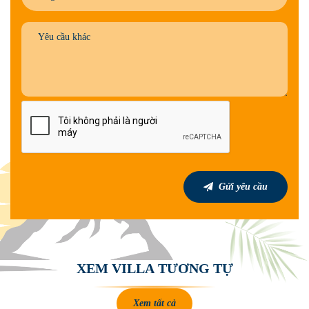
Gửi yêu cầu
X
E
M
V
I
L
L
A
T
Ư
Ơ
N
G
T
Ự
Xem tất cả