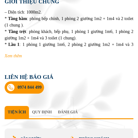
GIỚI THIỆU CHUNG
– Diện tích: 1000m2.
*
Tầng hầm
: phòng bếp chính, 1 phòng 2 giường 1m2 + 1m4 và 2 toilet
(1 chung ).
*
Tầng trệt
: phòng khách, bếp phụ, 1 phòng 1 giường 1m6, 1 phòng 2
giường 1m2 + 1m4 và 3 toilet (1 chung).
*
Lầu 1
: 1 phòng 1 giường 1m6, 2 phòng 2 giường 1m2 + 1m4 và 3
toilet riêng.
Xem thêm
*
Lầu 2
: 1 phòng 2 giường 1m2, 1 phòng 2 giường 1m8 và 2 toiet riêng.
– Diện tích phòng khách: 18m2.
– Số phòng có toilet riêng: 8 phòng.
LIÊN HỆ BÁO GIÁ
– Chỗ đậu xe: sân đậu được 3 xe từ 4 – 7 chỗ, trước nhà đậu được xe 45
chỗ.
0974 844 499
– Sức chứa cơ bản: 22 người > 12 tuổi + 8 trẻ < 6 tuổi.
– Sức chứa tối đa: 30 người > 12 tuổi + 8 trẻ < 6 tuổi.
– Vị trí: cách hồ Xuân Hương khoảng 4km và chợ Đà Lạt 4,5km.
TIỆN ÍCH
QUY ĐỊNH
ĐÁNH GIÁ