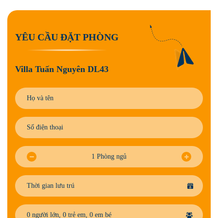
Y
Ê
U
C
Ầ
U
Đ
Ặ
T
P
H
Ò
N
G
Villa Tuấn Nguyên DL43
1
Phòng ngủ
Thời gian lưu trú
0
người lớn,
0
trẻ em,
0
em bé