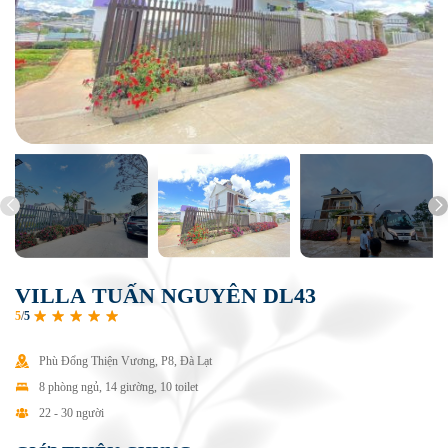
V
I
L
L
A
T
U
Ấ
N
N
G
U
Y
Ê
N
D
L
4
3
5
/
5
Phù Đổng Thiện Vương, P8, Đà Lạt
8 phòng ngủ, 14 giường, 10 toilet
22 - 30 người