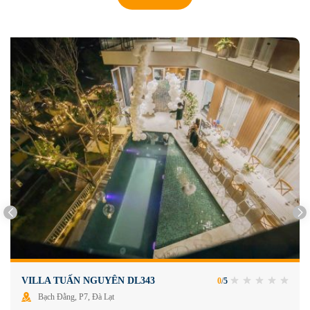
VILLA TUẤN NGUYÊN DL343
0
/
5
Bạch Đằng, P7, Đà Lạt