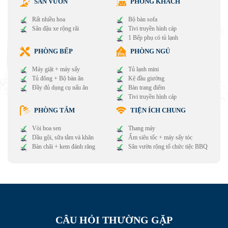
SÂN VƯỜN
PHÒNG KHÁCH
Rất nhiều hoa
Bộ bàn sofa
Sân đậu xe rộng rãi
Tivi truyền hình cáp
1 Bếp phụ có tủ lạnh
PHÒNG BẾP
PHÒNG NGỦ
Máy giặt + máy sấy
Tủ lạnh mini
Tủ đông + Bộ bàn ăn
Kệ đầu giường
Đầy đủ dụng cụ nấu ăn
Bàn trang điểm
Tivi truyền hình cáp
PHÒNG TẮM
TIỆN ÍCH CHUNG
Vòi hoa sen
Thang máy
Dầu gội, sữa tắm và khăn
Ấm siêu tốc + máy sấy tóc
Bàn chãi + kem đánh răng
Sân vườn rộng tổ chức tiệc BBQ
C
Â
U
H
Ỏ
I
T
H
Ư
Ờ
N
G
G
Ặ
P